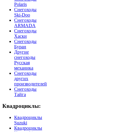
Polaris
Снегоходы
Ski-Doo
Снегоходы
ARMADA
Cнегоходы
Хаски
Снегоходы
Буран
Другие
снегоходы
Русская
механика
Снегоходы
других
производителей
Снегоходы
Тайга
Квадроциклы:
Квадроциклы
Suzuki
Квадроциклы