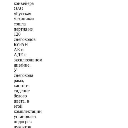
конвейера
ОАО
«Русская
механика»
сошла
партия из
120
снегоходов
БУРАН
АЕ и
АДЕ в
эксклюзивном
дизайне.
У
снегохода
рама,
капот и
сидение
белого
цвета, в
этой
комплектации
установлен
подогрев
рукояток