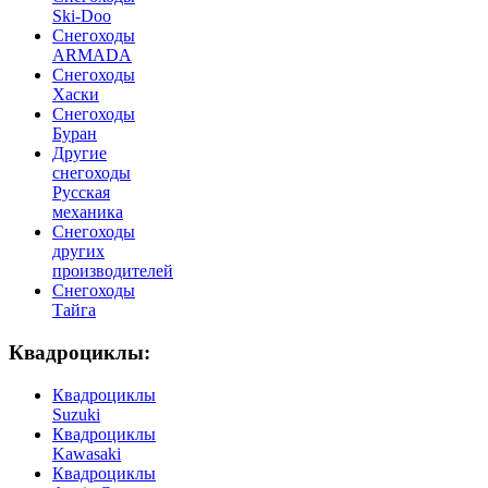
Ski-Doo
Снегоходы
ARMADA
Cнегоходы
Хаски
Снегоходы
Буран
Другие
снегоходы
Русская
механика
Снегоходы
других
производителей
Снегоходы
Тайга
Квадроциклы:
Квадроциклы
Suzuki
Квадроциклы
Kawasaki
Квадроциклы