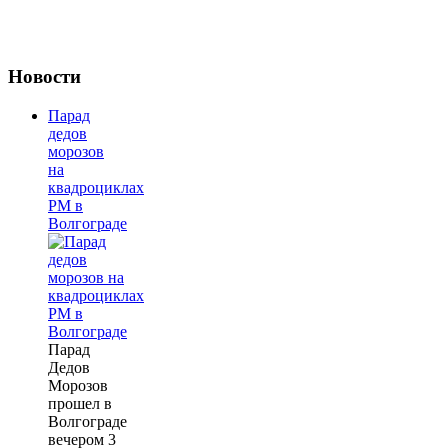
Новости
Парад
дедов
морозов
на
квадроциклах
РМ в
Волгограде
Парад
Дедов
Морозов
прошел в
Волгограде
вечером 3