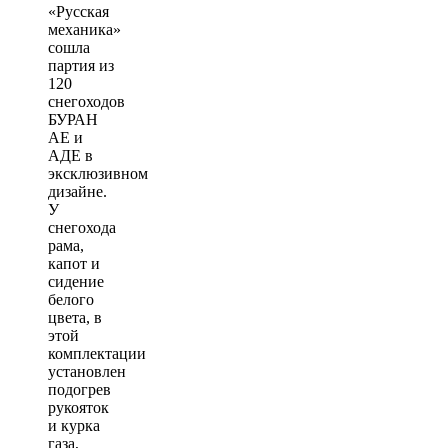
«Русская
механика»
сошла
партия из
120
снегоходов
БУРАН
АЕ и
АДЕ в
эксклюзивном
дизайне.
У
снегохода
рама,
капот и
сидение
белого
цвета, в
этой
комплектации
установлен
подогрев
рукояток
и курка
газа,