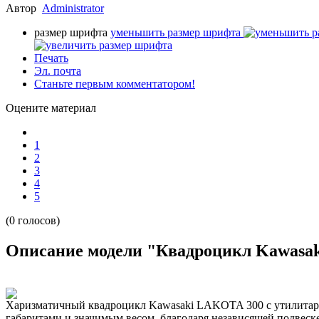
Автор
Administrator
размер шрифта
уменьшить размер шрифта
Печать
Эл. почта
Станьте первым комментатором!
Оцените материал
1
2
3
4
5
(0 голосов)
Описание модели "Квадроцикл Kawasa
Харизматичный квадроцикл Kawasaki LAKOTA 300 с утилитар
габаритами и значимым весом, благодаря независящей подвеске