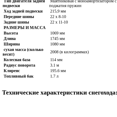
Тип двигателя задней
Маятниковая с моноамортизатором с
подвески
поджатия пружин
Ход задней подвески
215,9 мм
Передние шины
22 х 8-10
Задние шины
22 х 11-10
РАЗМЕРЫ И МАССА
Высота
1069 мм
Длина
1745 мм
Ширина
1080 мм
сухая масса (сколько
2008 (в килограммах)
весит)
Колесная база
114 мм
Радиус поворота
3.1 м
Клиренс
195.6 мм
Топливный бак
1.7 л
Технические характеристики снегохода