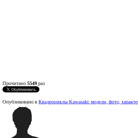
Прочитано
5549
раз
Опубликовано в
Квадроциклы Kawasaki: модели, фото, характ