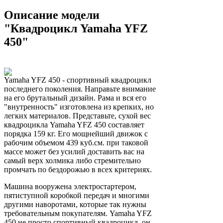
Описание модели
"Квадроцикл Yamaha YFZ
450"
Yamaha YFZ 450 - спортивный квадроцикл
последнего поколения. Направьте внимание
на его брутальный дизайн. Рама и вся его
"внутренность" изготовлена из крепких, но
легких материалов. Представьте, сухой вес
квадроцикла Yamaha YFZ 450 составляет
порядка 159 кг. Его мощнейший движок с
рабочим объемом 439 куб.см. при таковой
массе может без усилий доставить вас на
самый верх холмика либо стремительно
промчать по бездорожью в всех критериях.
Машина вооружена электростартером,
пятиступной коробкой передач и многими
другими наворотами, которые так нужны
требовательным покупателям. Yamaha YFZ
450 не просто спортивный квадроцикл, он