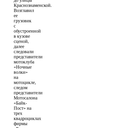
до улицы
Краснознаменской.
Возглавил
ее
грузовик
с
обустроенной
в кузове
сценой,
далее
следовали
представители
мотоклуба
«Ночные
волки»
на
мотоцикле,
следом
представители
Мотосалона
«Байк-
Пост» на
трех
квадроциклах
фирмы