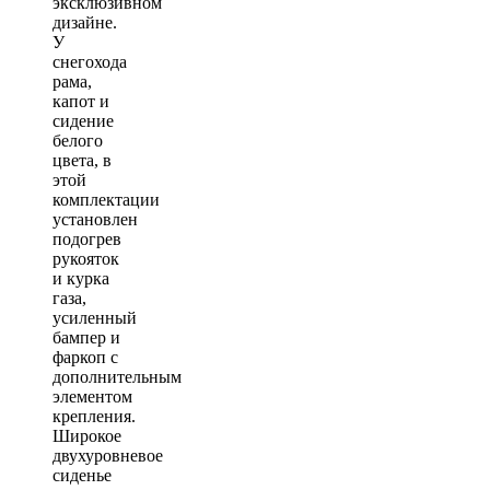
эксклюзивном
дизайне.
У
снегохода
рама,
капот и
сидение
белого
цвета, в
этой
комплектации
установлен
подогрев
рукояток
и курка
газа,
усиленный
бампер и
фаркоп с
дополнительным
элементом
крепления.
Широкое
двухуровневое
сиденье