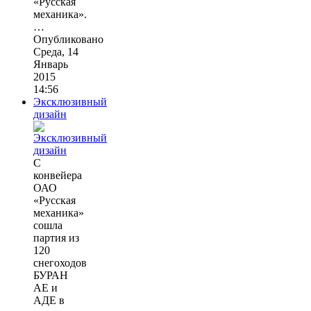
«Русская
механика».
…
Опубликовано
Среда, 14
Январь
2015
14:56
Эксклюзивный
дизайн
С
конвейера
ОАО
«Русская
механика»
сошла
партия из
120
снегоходов
БУРАН
АЕ и
АДЕ в