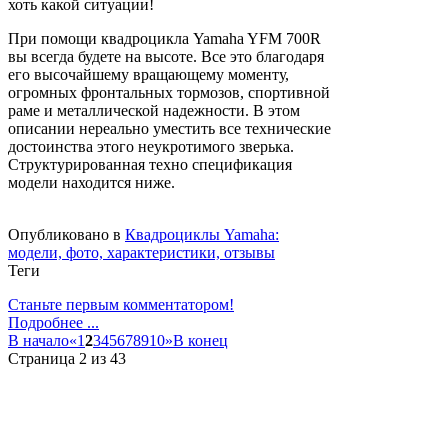
хоть какой ситуации!
При помощи квадроцикла Yamaha YFM 700R
вы всегда будете на высоте. Все это благодаря
его высочайшему вращающему моменту,
огромных фронтальных тормозов, спортивной
раме и металлической надежности. В этом
описании нереально уместить все технические
достоинства этого неукротимого зверька.
Структурированная техно спецификация
модели находится ниже.
Опубликовано в
Квадроциклы Yamaha:
модели, фото, характеристики, отзывы
Теги
Станьте первым комментатором!
Подробнее ...
В начало
«
1
2
3
4
5
6
7
8
9
10
»
В конец
Страница 2 из 43