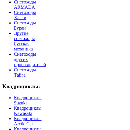
Снегоходы
ARMADA
Cнегоходы
Хаски
Снегоходы
Буран
Другие
снегоходы
Русская
механика
Снегоходы
других
производителей
Снегоходы
Тайга
Квадроциклы:
Квадроциклы
Suzuki
Квадроциклы
Kawasaki
Квадроциклы
Arctic Cat
Квадроциклы