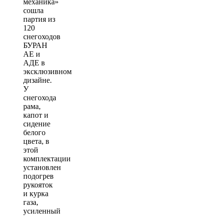
механика»
сошла
партия из
120
снегоходов
БУРАН
АЕ и
АДЕ в
эксклюзивном
дизайне.
У
снегохода
рама,
капот и
сидение
белого
цвета, в
этой
комплектации
установлен
подогрев
рукояток
и курка
газа,
усиленный