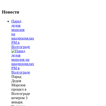
Новости
Парад
дедов
морозов
на
квадроциклах
РМ в
Волгограде
Парад
Дедов
Морозов
прошел в
Волгограде
вечером 3
января.