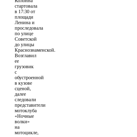
Колонна
стартовала
в 17:30 от
площади
Ленина и
проследовала
по улице
Советской
до улицы
Краснознаменской.
Возглавил
ее
грузовик
с
обустроенной
в кузове
сценой,
далее
следовали
представители
мотоклуба
«Ночные
волки»
на
мотоцикле,