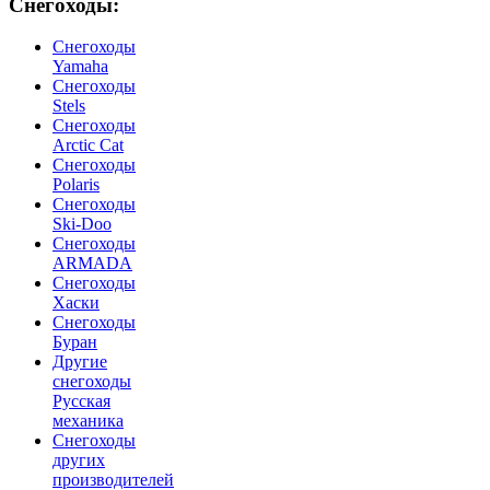
Снегоходы:
Cнегоходы
Yamaha
Снегоходы
Stels
Снегоходы
Arctic Cat
Снегоходы
Polaris
Снегоходы
Ski-Doo
Снегоходы
ARMADA
Cнегоходы
Хаски
Снегоходы
Буран
Другие
снегоходы
Русская
механика
Снегоходы
других
производителей