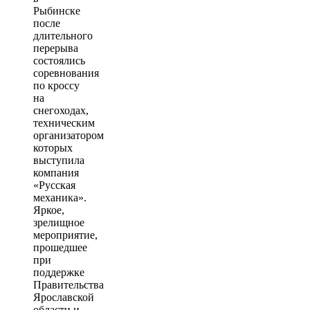
Рыбинске
после
длительного
перерыва
состоялись
соревнования
по кроссу
на
снегоходах,
техническим
организатором
которых
выступила
компания
«Русская
механика».
Яркое,
зрелищное
мероприятие,
прошедшее
при
поддержке
Правительства
Ярославской
области и