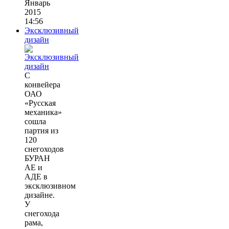
Январь
2015
14:56
Эксклюзивный
дизайн
С
конвейера
ОАО
«Русская
механика»
сошла
партия из
120
снегоходов
БУРАН
АЕ и
АДЕ в
эксклюзивном
дизайне.
У
снегохода
рама,