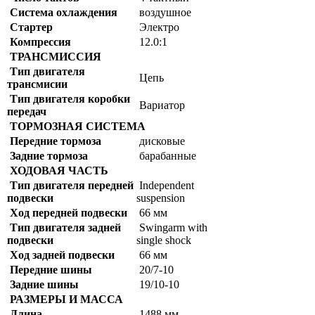
Система охлаждения
воздушное
Стартер
Электро
Компрессия
12.0:1
ТРАНСМИССИЯ
Тип двигателя
Цепь
трансмисии
Тип двигателя коробки
Вариатор
передач
ТОРМОЗНАЯ СИСТЕМА
Передние тормоза
дисковые
Задние тормоза
барабанные
ХОДОВАЯ ЧАСТЬ
Тип двигателя передней
Independent
подвески
suspension
Ход передней подвески
66 мм
Тип двигателя задней
Swingarm with
подвески
single shock
Ход задней подвески
66 мм
Передние шины
20/7-10
Задние шины
19/10-10
РАЗМЕРЫ И МАССА
Длина
1488 мм