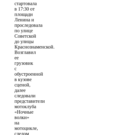
стартовала
в 17:30 от
площади
Ленина и
проследовала
по улице
Советской
до улицы
Краснознаменской.
Возглавил
ее
грузовик
с
обустроенной
в кузове
сценой,
далее
следовали
представители
мотоклуба
«Ночные
волки»
на
мотоцикле,
следом