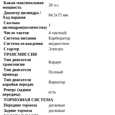
Какая максимальная
28 л.с.
мощность
Диаметр цилиндра /
84.5x75 мм
Ход поршня
Сколько
1
цилиндров(количество)
Число тактов
4-тактный
Система питания
Карбюратор
Система охлаждения
жидкостное
Стартер
Электро
ТРАНСМИССИЯ
Тип двигателя
Кардан
трансмисии
Тип двигателя
Полный
привода
Тип двигателя
Вариатор
коробки передач
Реверс (задняя
есть
передача)
ТОРМОЗНАЯ СИСТЕМА
Передние тормоза
дисковые
Задние тормоза
дисковые