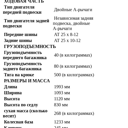
ХОДОВАЯ ЧАСТЬ
Тип двигателя
Двойные А-рычаги
передней подвески
Независимая задняя
Тип двигателя задней
подвеска, двойные
подвески
А-рычаги
Передние шины
AT 25 x 8-12
Задние шины
AT 25 x 10-12
ГРУЗОПОДЪЕМНОСТЬ
Грузоподъемность
40 (в килограммах)
переднего багажника
Грузоподъемность
80 (в килограммах)
заднего багажника
Тяга на крюке
500 (в килограммах)
РАЗМЕРЫ И МАССА
Длина
1993 мм
Ширина
1093 мм
Высота
1120 мм
Высота по седлу
830 мм
сухая масса (сколько
268 (в килограммах)
весит)
Колесная база
1233 мм
Клиренс
245 мм