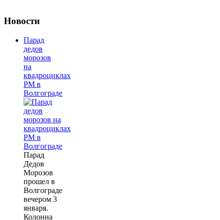
Новости
Парад
дедов
морозов
на
квадроциклах
РМ в
Волгограде
Парад
Дедов
Морозов
прошел в
Волгограде
вечером 3
января.
Колонна