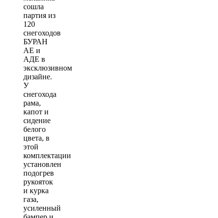
сошла
партия из
120
снегоходов
БУРАН
АЕ и
АДЕ в
эксклюзивном
дизайне.
У
снегохода
рама,
капот и
сидение
белого
цвета, в
этой
комплектации
установлен
подогрев
рукояток
и курка
газа,
усиленный
бампер и