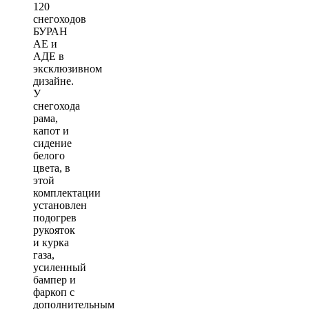
120
снегоходов
БУРАН
АЕ и
АДЕ в
эксклюзивном
дизайне.
У
снегохода
рама,
капот и
сидение
белого
цвета, в
этой
комплектации
установлен
подогрев
рукояток
и курка
газа,
усиленный
бампер и
фаркоп с
дополнительным