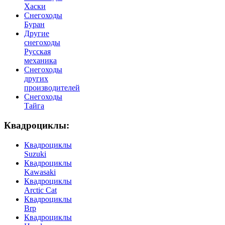
Хаски
Снегоходы
Буран
Другие
снегоходы
Русская
механика
Снегоходы
других
производителей
Снегоходы
Тайга
Квадроциклы:
Квадроциклы
Suzuki
Квадроциклы
Kawasaki
Квадроциклы
Arctic Cat
Квадроциклы
Brp
Квадроциклы