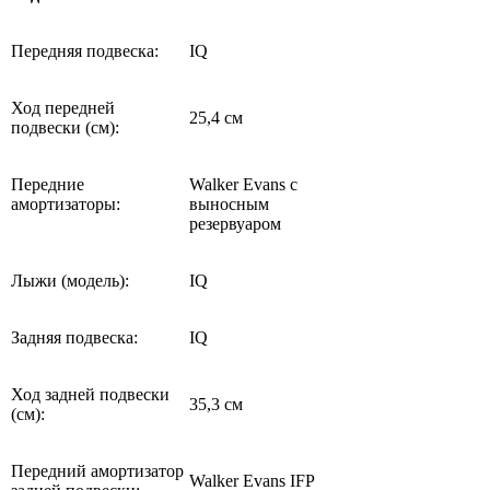
Передняя подвеска:
IQ
Ход передней
25,4 см
подвески (см):
Передние
Walker Evans с
амортизаторы:
выносным
резервуаром
Лыжи (модель):
IQ
Задняя подвеска:
IQ
Ход задней подвески
35,3 см
(см):
Передний амортизатор
Walker Evans IFP