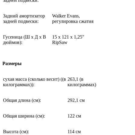
задней подвески:
Задний амортизатор
Walker Evans,
задней подвески:
регулировка сжатия
Гусеница (Ш х Д х В
15 x 121 x 1,25"
дюймов):
RipSaw
Размеры
сухая масса (сколько весит) ((в
263,1 (в
килограммах)):
килограммах)
Общая длина (см):
292,1 см
Общая ширина (см):
122 см
Высота (см):
114 см