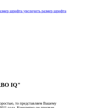
увеличить размер шрифта
RBO IQ"
коростью, то представляем Вашему
011 года. Конкретно он призван