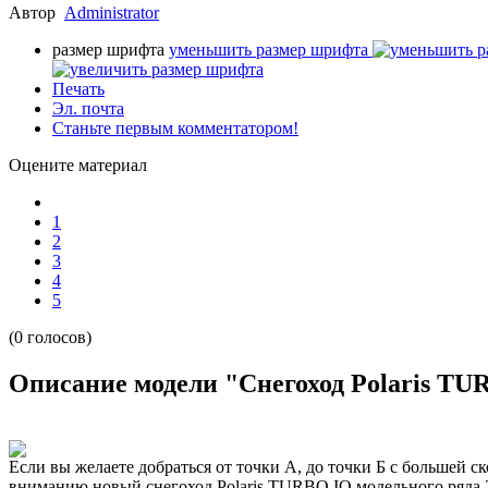
Автор
Administrator
размер шрифта
уменьшить размер шрифта
Печать
Эл. почта
Станьте первым комментатором!
Оцените материал
1
2
3
4
5
(0 голосов)
Описание модели "Снегоход Polaris TU
Если вы желаете добраться от точки А, до точки Б с большей с
вниманию новый снегоход Polaris TURBO IQ модельного ряда 2