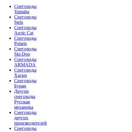
Cнегоходы
Yamaha
Снегоходы
Stels
Снегоходы
Arctic Cat
Снегоходы
Polaris
Снегоходы
Ski-Doo
Снегоходы
ARMADA
Cнегоходы
Хаски
Снегоходы
Буран
Другие
снегоходы
Русская
механика
Снегоходы
других
производителей
Снегоходы