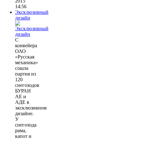
2015
14:56
Эксклюзивный
дизайн
С
конвейера
ОАО
«Русская
механика»
сошла
партия из
120
снегоходов
БУРАН
АЕ и
АДЕ в
эксклюзивном
дизайне.
У
снегохода
рама,
капот и