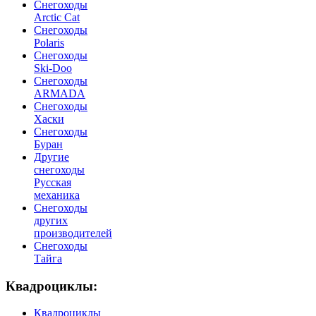
Снегоходы
Arctic Cat
Снегоходы
Polaris
Снегоходы
Ski-Doo
Снегоходы
ARMADA
Cнегоходы
Хаски
Снегоходы
Буран
Другие
снегоходы
Русская
механика
Снегоходы
других
производителей
Снегоходы
Тайга
Квадроциклы:
Квадроциклы