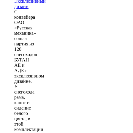
С
конвейера
ОАО
«Русская
механика»
сошла
партия из
120
снегоходов
БУРАН
АЕ и
АДЕ в
эксклюзивном
дизайне.
У
снегохода
рама,
капот и
сидение
белого
цвета, в
этой
комплектации