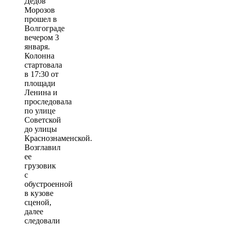
Дедов
Морозов
прошел в
Волгограде
вечером 3
января.
Колонна
стартовала
в 17:30 от
площади
Ленина и
проследовала
по улице
Советской
до улицы
Краснознаменской.
Возглавил
ее
грузовик
с
обустроенной
в кузове
сценой,
далее
следовали